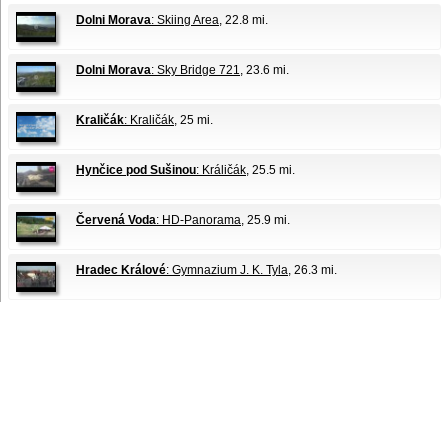
Dolni Morava
: Skiing Area
, 22.8 mi.
Dolni Morava
: Sky Bridge 721
, 23.6 mi.
Kraličák
: Kraličák
, 25 mi.
Hynčice pod Sušinou
: Králičák
, 25.5 mi.
Červená Voda
: HD-Panorama
, 25.9 mi.
Hradec Králové
: Gymnazium J. K. Tyla
, 26.3 mi.