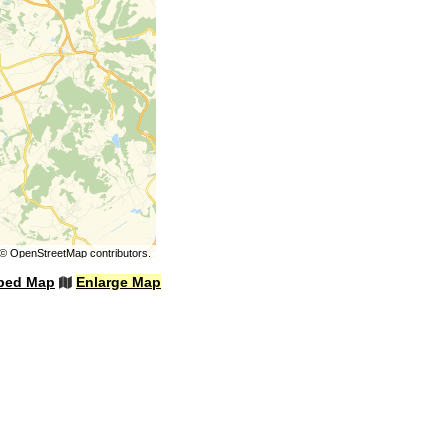
©
OpenStreetMap
contributors.
bed Map
Enlarge Map