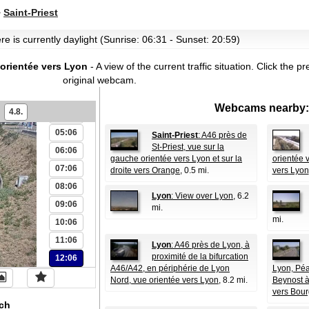
>
Saint-Priest
re is currently daylight (Sunrise: 06:31 - Sunset: 20:59)
00:06
01:06
 orientée vers Lyon
- A view of the current traffic situation.
Click the pr
02:06
original webcam.
03:06
Webcams nearby:
4.8.
04:06
05:06
Saint-Priest
: A46 près de
St-Priest, vue sur la
06:06
gauche orientée vers Lyon et sur la
orientée v
07:06
droite vers Orange
, 0.5 mi.
vers Lyon
08:06
Lyon
: View over Lyon
, 6.2
09:06
mi.
mi.
10:06
11:06
Lyon
: A46 près de Lyon, à
proximité de la bifurcation
12:06
A46/A42, en périphérie de Lyon
Lyon, Péa
Nord, vue orientée vers Lyon
, 8.2 mi.
Beynost à
vers Bou
ch