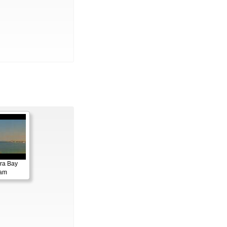
ora Bay
cam