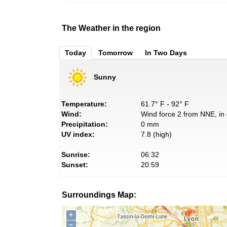
The Weather in the region
Today
Tomorrow
In Two Days
Sunny
Temperature:
61.7° F - 92° F
Wind:
Wind force 2 from NNE, in 
Precipitation:
0 mm
UV index:
7.8 (high)
Sunrise:
06:32
Sunset:
20:59
Surroundings Map:
+
−