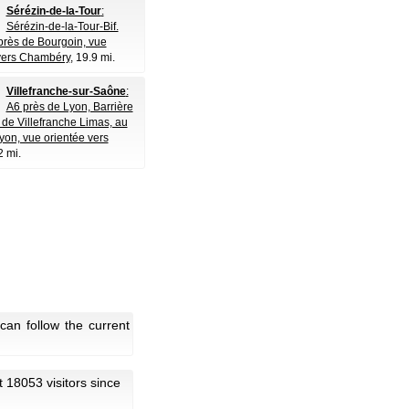
Sérézin-de-la-Tour
:
Sérézin-de-la-Tour-Bif.
rès de Bourgoin, vue
vers Chambéry
, 19.9 mi.
Villefranche-sur-Saône
:
A6 près de Lyon, Barrière
de Villefranche Limas, au
yon, vue orientée vers
2 mi.
can follow the current
ot 18053 visitors since