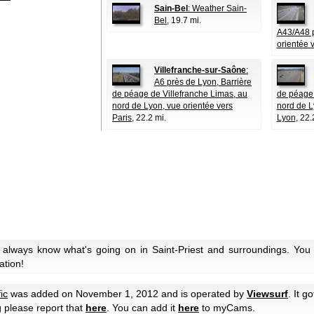
Sain-Bel
: Weather Sain-
Bel
, 19.7 mi.
A43/A48 p
orientée 
Villefranche-sur-Saône
:
A6 près de Lyon, Barrière
de péage de Villefranche Limas, au
de péage 
nord de Lyon, vue orientée vers
nord de L
Paris
, 22.2 mi.
Lyon
, 22.
 always know what's going on in Saint-Priest and surroundings. You 
ation!
ic
was added on November 1, 2012 and is operated by
Viewsurf
. It g
g please report that
here
. You can add it
here
to myCams.