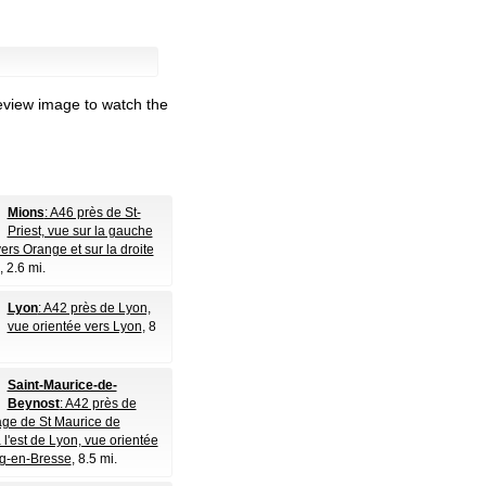
eview image to watch the
Mions
: A46 près de St-
Priest, vue sur la gauche
ers Orange et sur la droite
, 2.6 mi.
Lyon
: A42 près de Lyon,
vue orientée vers Lyon
, 8
Saint-Maurice-de-
Beynost
: A42 près de
ge de St Maurice de
 l'est de Lyon, vue orientée
rg-en-Bresse
, 8.5 mi.