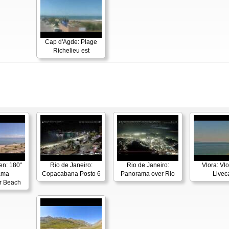
Cap d'Agde: Plage
Richelieu est
en: 180°
Rio de Janeiro:
Rio de Janeiro:
Vlora: Vl
ama
Copacabana Posto 6
Panorama over Rio
Live
r Beach