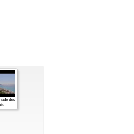
enade des
is