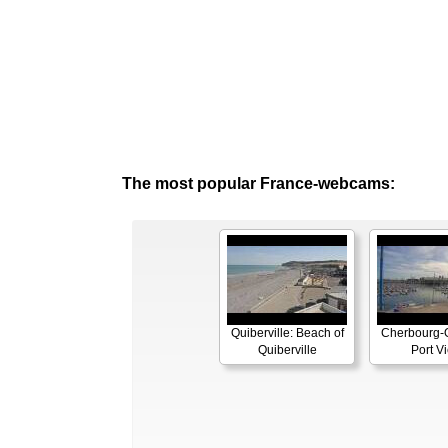
The most popular France-webcams:
Quiberville: Beach of
Cherbourg-O
Quiberville
Port V