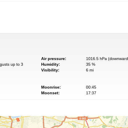
Air pressure:
1016.5 hPa (downward 
gusts up to 3
Humidity:
35 %
Visibility:
6 mi
Moonrise:
00:45
Moonset:
17:37