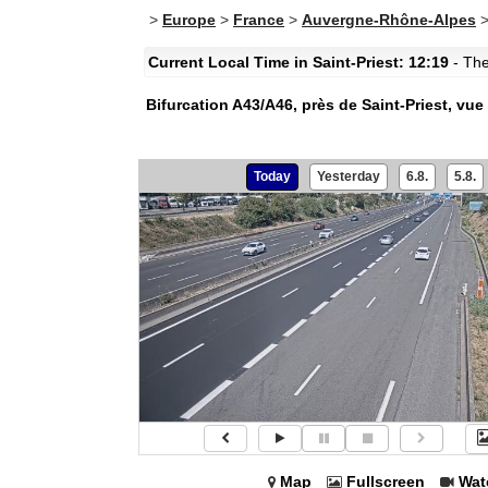
>
Europe
>
France
>
Auvergne-Rhône-Alpes
Current Local Time in Saint-Priest: 12:19
- The
Bifurcation A43/A46, près de Saint-Priest, vue
Today
Yesterday
6.8.
5.8.
Map
Fullscreen
Wat