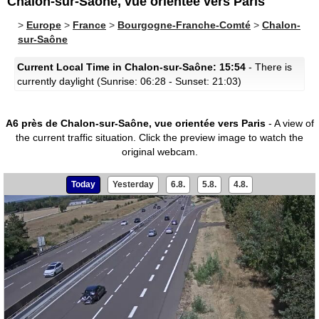
Chalon-sur-Saône, vue orientée vers Paris
>
Europe
>
France
>
Bourgogne-Franche-Comté
>
Chalon-
sur-Saône
Current Local Time in Chalon-sur-Saône: 15:54
- There is
currently daylight (Sunrise: 06:28 - Sunset: 21:03)
A6 près de Chalon-sur-Saône, vue orientée vers Paris
- A view of
the current traffic situation.
Click the preview image to watch the
original webcam.
Today
Yesterday
6.8.
5.8.
4.8.