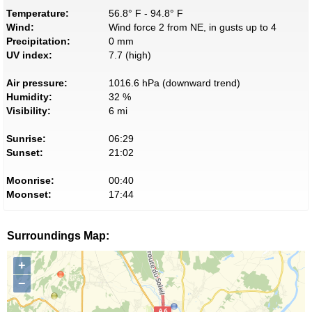
Temperature:
56.8° F - 94.8° F
Wind:
Wind force 2 from NE, in gusts up to 4
Precipitation:
0 mm
UV index:
7.7 (high)
Air pressure:
1016.6 hPa (downward trend)
Humidity:
32 %
Visibility:
6 mi
Sunrise:
06:29
Sunset:
21:02
Moonrise:
00:40
Moonset:
17:44
Surroundings Map:
+
−