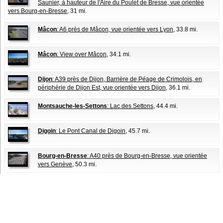
Saunier, à hauteur de l'Aire du Poulet de Bresse, vue orientée
vers Bourg-en-Bresse
, 31 mi.
Mâcon
: A6 près de Mâcon, vue orientée vers Lyon
, 33.8 mi.
Mâcon
: View over Mâcon
, 34.1 mi.
Dijon
: A39 près de Dijon, Barrière de Péage de Crimolois, en
périphérie de Dijon Est, vue orientée vers Dijon
, 36.1 mi.
Montsauche-les-Settons
: Lac des Settons
, 44.4 mi.
Digoin
: Le Pont Canal de Digoin
, 45.7 mi.
Bourg-en-Bresse
: A40 près de Bourg-en-Bresse, vue orientée
vers Genève
, 50.3 mi.