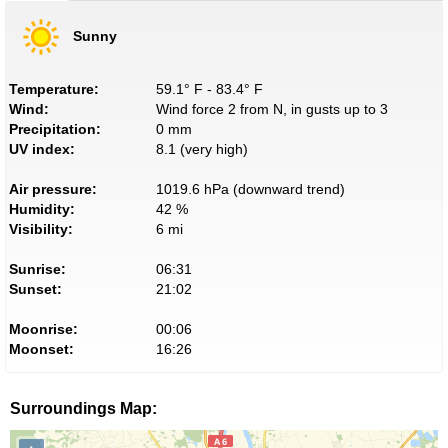
Sunny
Temperature:
59.1° F - 83.4° F
Wind:
Wind force 2 from N, in gusts up to 3
Precipitation:
0 mm
UV index:
8.1 (very high)
Air pressure:
1019.6 hPa (downward trend)
Humidity:
42 %
Visibility:
6 mi
Sunrise:
06:31
Sunset:
21:02
Moonrise:
00:06
Moonset:
16:26
Surroundings Map: