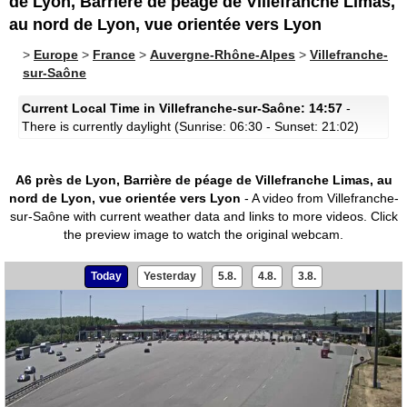
de Lyon, Barrière de péage de Villefranche Limas,
au nord de Lyon, vue orientée vers Lyon
>
Europe
>
France
>
Auvergne-Rhône-Alpes
>
Villefranche-
sur-Saône
Current Local Time in Villefranche-sur-Saône: 14:57
-
There is currently daylight (Sunrise: 06:30 - Sunset: 21:02)
A6 près de Lyon, Barrière de péage de Villefranche Limas, au
nord de Lyon, vue orientée vers Lyon
- A video from Villefranche-
sur-Saône with current weather data and links to more videos.
Click
the preview image to watch the original webcam.
Today
Yesterday
5.8.
4.8.
3.8.