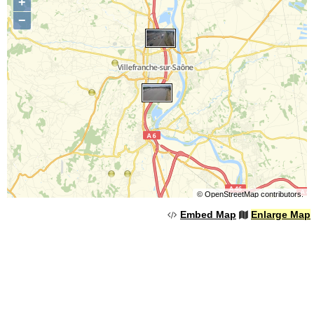
+
−
©
OpenStreetMap
contributors.
Embed Map
Enlarge Map