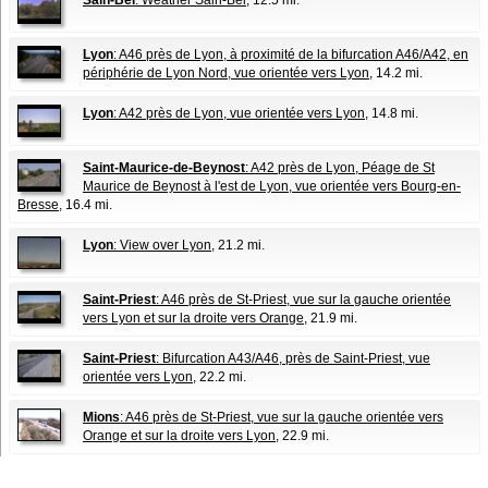
Sain-Bel
: Weather Sain-Bel
, 12.5 mi.
Lyon
: A46 près de Lyon, à proximité de la bifurcation A46/A42, en
périphérie de Lyon Nord, vue orientée vers Lyon
, 14.2 mi.
Lyon
: A42 près de Lyon, vue orientée vers Lyon
, 14.8 mi.
Saint-Maurice-de-Beynost
: A42 près de Lyon, Péage de St
Maurice de Beynost à l'est de Lyon, vue orientée vers Bourg-en-
Bresse
, 16.4 mi.
Lyon
: View over Lyon
, 21.2 mi.
Saint-Priest
: A46 près de St-Priest, vue sur la gauche orientée
vers Lyon et sur la droite vers Orange
, 21.9 mi.
Saint-Priest
: Bifurcation A43/A46, près de Saint-Priest, vue
orientée vers Lyon
, 22.2 mi.
Mions
: A46 près de St-Priest, vue sur la gauche orientée vers
Orange et sur la droite vers Lyon
, 22.9 mi.