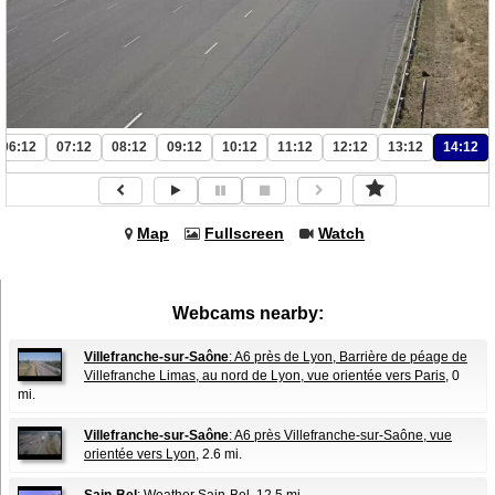
06:12
07:12
08:12
09:12
10:12
11:12
12:12
13:12
14:12
Map
Fullscreen
Watch
Webcams nearby:
Villefranche-sur-Saône
: A6 près de Lyon, Barrière de péage de
Villefranche Limas, au nord de Lyon, vue orientée vers Paris
, 0
mi.
Villefranche-sur-Saône
: A6 près Villefranche-sur-Saône, vue
orientée vers Lyon
, 2.6 mi.